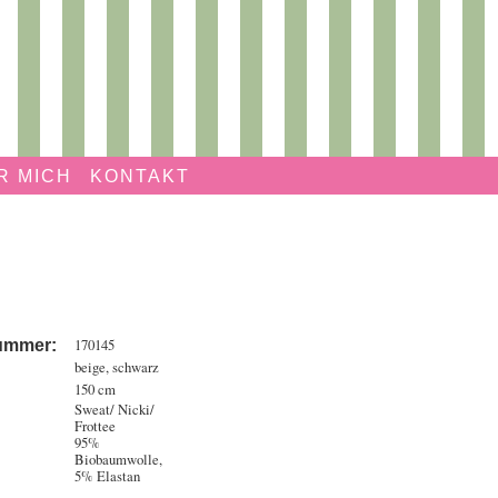
R MICH
KONTAKT
170145
nummer:
beige, schwarz
150 cm
Sweat/ Nicki/
Frottee
95%
Biobaumwolle,
5% Elastan