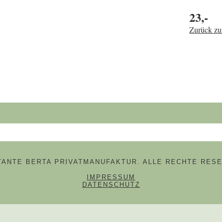
23,-
Zurück zu
hbegriffe
 TANTE BERTA PRIVATMANUFAKTUR. ALLE RECHTE RESE
NAVIGATION ÜBERSPRINGE
IMPRESSUM
DATENSCHUTZ