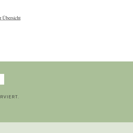
r Übersicht
RVIERT.
N