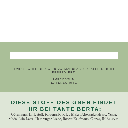
Suchbegriffe
© 2020 TANTE BERTA PRIVATMANUFAKTUR. ALLE RECHTE
RESERVIERT.
NAVIGATION ÜBERSPRINGEN
IMPRESSUM
DATENSCHUTZ
DIESE STOFF-DESIGNER FINDET
IHR BEI TANTE BERTA:
Gütermann, Lillestoff, Farbenmix, Riley Blake, Alexander Henry, Yuwa,
Moda, Lila Lotta, Hamburger Liebe, Robert Kaufmann, Clarke, Hilde u.v.m.