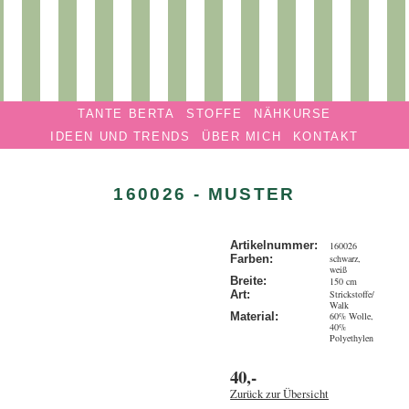
Privatmanufaktur
Navigation überspringen
TANTE
TANTE BERTA
STOFFE
NÄHKURSE
BERTA
IDEEN UND TRENDS
ÜBER MICH
KONTAKT
160026 - MUSTER
Artikelnummer:
160026
schwarz,
Farben:
weiß
Breite:
150 cm
Strickstoffe/
Art:
Walk
60% Wolle,
Material:
40%
Polyethylen
40,-
Zurück zur Übersicht