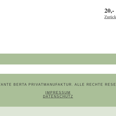
20,-
Zurück
hbegriffe
 TANTE BERTA PRIVATMANUFAKTUR. ALLE RECHTE RESE
NAVIGATION ÜBERSPRINGE
IMPRESSUM
DATENSCHUTZ