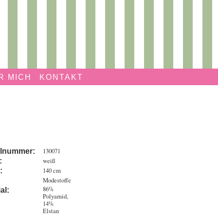
R MICH
KONTAKT
130071
elnummer:
weiß
:
140 cm
:
Modestoffe
86%
al:
Polyamid,
14%
Elstan