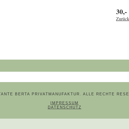
30,-
Zurück
hbegriffe
 TANTE BERTA PRIVATMANUFAKTUR. ALLE RECHTE RESE
NAVIGATION ÜBERSPRINGE
IMPRESSUM
DATENSCHUTZ