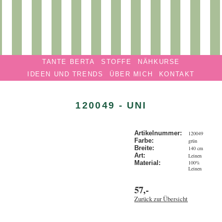
Privatmanufaktur
Navigation überspringen
TANTE
TANTE BERTA
STOFFE
NÄHKURSE
BERTA
IDEEN UND TRENDS
ÜBER MICH
KONTAKT
120049 - UNI
Artikelnummer:
120049
Farbe:
grün
Breite:
140 cm
Art:
Leinen
100%
Material:
Leinen
57,-
Zurück zur Übersicht