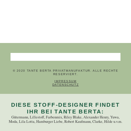
Suchbegriffe
© 2020 TANTE BERTA PRIVATMANUFAKTUR. ALLE RECHTE
RESERVIERT.
NAVIGATION ÜBERSPRINGEN
IMPRESSUM
DATENSCHUTZ
DIESE STOFF-DESIGNER FINDET
IHR BEI TANTE BERTA:
Gütermann, Lillestoff, Farbenmix, Riley Blake, Alexander Henry, Yuwa,
Moda, Lila Lotta, Hamburger Liebe, Robert Kaufmann, Clarke, Hilde u.v.m.