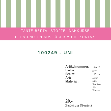
Privatmanufaktur
Navigation überspringen
TANTE
TANTE BERTA
STOFFE
NÄHKURSE
BERTA
IDEEN UND TRENDS
ÜBER MICH
KONTAKT
100249 - UNI
Artikelnummer:
100249
Farbe:
grau
Breite:
165 cm
Art:
Jersey
95%
Material:
Bamboo,
5%
Elastan
20,-
Zurück zur Übersicht