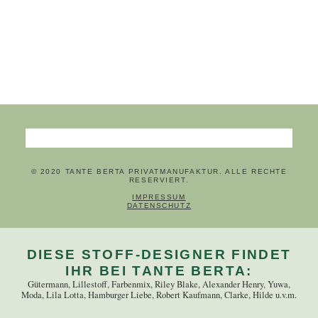
Suchbegriffe
© 2020 TANTE BERTA PRIVATMANUFAKTUR. ALLE RECHTE
RESERVIERT.
NAVIGATION ÜBERSPRINGEN
IMPRESSUM
DATENSCHUTZ
DIESE STOFF-DESIGNER FINDET
IHR BEI TANTE BERTA:
Gütermann, Lillestoff, Farbenmix, Riley Blake, Alexander Henry, Yuwa,
Moda, Lila Lotta, Hamburger Liebe, Robert Kaufmann, Clarke, Hilde u.v.m.