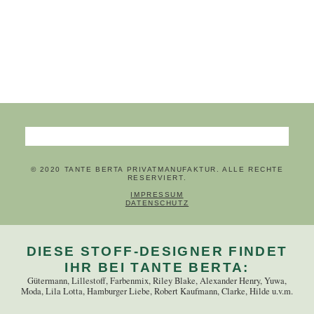
Suchbegriffe
© 2020 TANTE BERTA PRIVATMANUFAKTUR. ALLE RECHTE
RESERVIERT.
NAVIGATION ÜBERSPRINGEN
IMPRESSUM
DATENSCHUTZ
DIESE STOFF-DESIGNER FINDET
IHR BEI TANTE BERTA:
Gütermann, Lillestoff, Farbenmix, Riley Blake, Alexander Henry, Yuwa,
Moda, Lila Lotta, Hamburger Liebe, Robert Kaufmann, Clarke, Hilde u.v.m.