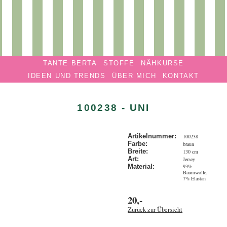
Privatmanufaktur
Navigation überspringen
TANTE
TANTE BERTA
STOFFE
NÄHKURSE
BERTA
IDEEN UND TRENDS
ÜBER MICH
KONTAKT
100238 - UNI
Artikelnummer:
100238
Farbe:
braun
Breite:
130 cm
Art:
Jersey
93%
Material:
Baumwolle,
7% Elastan
20,-
Zurück zur Übersicht