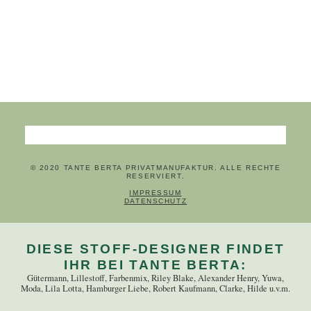
Suchbegriffe
© 2020 TANTE BERTA PRIVATMANUFAKTUR. ALLE RECHTE
RESERVIERT.
NAVIGATION ÜBERSPRINGEN
IMPRESSUM
DATENSCHUTZ
DIESE STOFF-DESIGNER FINDET
IHR BEI TANTE BERTA:
Gütermann, Lillestoff, Farbenmix, Riley Blake, Alexander Henry, Yuwa,
Moda, Lila Lotta, Hamburger Liebe, Robert Kaufmann, Clarke, Hilde u.v.m.