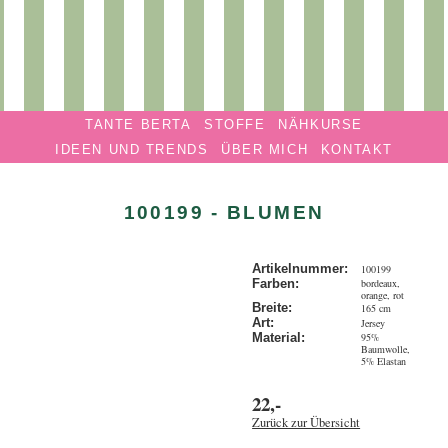
Privatmanufaktur
Navigation überspringen
TANTE
TANTE BERTA
STOFFE
NÄHKURSE
BERTA
IDEEN UND TRENDS
ÜBER MICH
KONTAKT
100199 - BLUMEN
Artikelnummer:
100199
bordeaux,
Farben:
orange, rot
Breite:
165 cm
Art:
Jersey
95%
Material:
Baumwolle,
5% Elastan
22,-
Zurück zur Übersicht