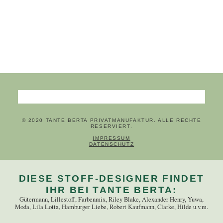
Suchbegriffe
© 2020 TANTE BERTA PRIVATMANUFAKTUR. ALLE RECHTE
RESERVIERT.
NAVIGATION ÜBERSPRINGEN
IMPRESSUM
DATENSCHUTZ
DIESE STOFF-DESIGNER FINDET
IHR BEI TANTE BERTA:
Gütermann, Lillestoff, Farbenmix, Riley Blake, Alexander Henry, Yuwa,
Moda, Lila Lotta, Hamburger Liebe, Robert Kaufmann, Clarke, Hilde u.v.m.