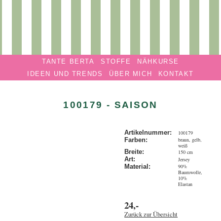
Privatmanufaktur
Navigation überspringen
TANTE
TANTE BERTA
STOFFE
NÄHKURSE
BERTA
IDEEN UND TRENDS
ÜBER MICH
KONTAKT
100179 - SAISON
Artikelnummer:
100179
braun, gelb,
Farben:
weiß
Breite:
150 cm
Art:
Jersey
90%
Material:
Baumwolle,
10%
Elastan
24,-
Zurück zur Übersicht