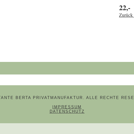
22,-
Zurück 
hbegriffe
 TANTE BERTA PRIVATMANUFAKTUR. ALLE RECHTE RESE
NAVIGATION ÜBERSPRINGE
IMPRESSUM
DATENSCHUTZ