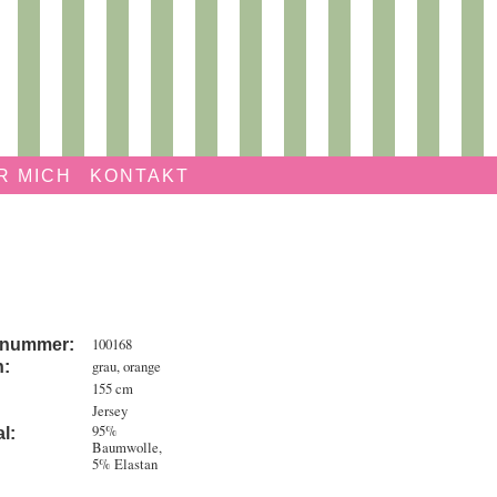
R MICH
KONTAKT
100168
elnummer:
grau, orange
n:
155 cm
Jersey
95%
l:
Baumwolle,
5% Elastan