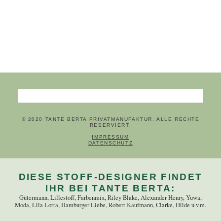
Suchbegriffe
© 2020 TANTE BERTA PRIVATMANUFAKTUR. ALLE RECHTE
RESERVIERT.
NAVIGATION ÜBERSPRINGEN
IMPRESSUM
DATENSCHUTZ
DIESE STOFF-DESIGNER FINDET
IHR BEI TANTE BERTA:
Gütermann, Lillestoff, Farbenmix, Riley Blake, Alexander Henry, Yuwa,
Moda, Lila Lotta, Hamburger Liebe, Robert Kaufmann, Clarke, Hilde u.v.m.