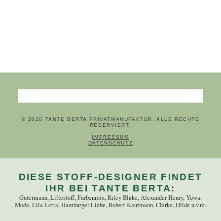
Suchbegriffe
© 2020 TANTE BERTA PRIVATMANUFAKTUR. ALLE RECHTE
RESERVIERT.
NAVIGATION ÜBERSPRINGEN
IMPRESSUM
DATENSCHUTZ
DIESE STOFF-DESIGNER FINDET
IHR BEI TANTE BERTA:
Gütermann, Lillestoff, Farbenmix, Riley Blake, Alexander Henry, Yuwa,
Moda, Lila Lotta, Hamburger Liebe, Robert Kaufmann, Clarke, Hilde u.v.m.