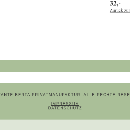
32,-
Zurück zur
hbegriffe
 TANTE BERTA PRIVATMANUFAKTUR. ALLE RECHTE RESE
NAVIGATION ÜBERSPRINGE
IMPRESSUM
DATENSCHUTZ