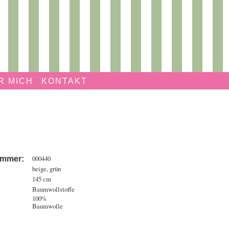
R MICH
KONTAKT
000440
ummer:
beige, grün
145 cm
Baumwollstoffe
100%
Baumwolle