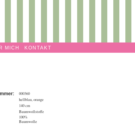
R MICH
KONTAKT
000360
ummer:
hellblau, orange
140 cm
Baumwollstoffe
100%
Baumwolle