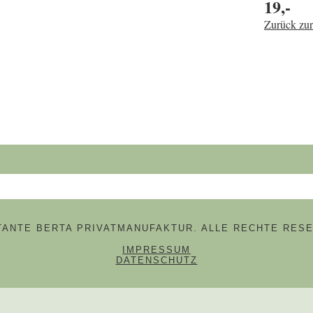
19,-
Zurück zur
hbegriffe
 TANTE BERTA PRIVATMANUFAKTUR. ALLE RECHTE RESE
NAVIGATION ÜBERSPRINGE
IMPRESSUM
DATENSCHUTZ