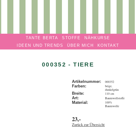
Privatmanufaktur
Navigation überspringen
TANTE
TANTE BERTA
STOFFE
NÄHKURSE
BERTA
IDEEN UND TRENDS
ÜBER MICH
KONTAKT
000352 - TIERE
Artikelnummer:
000352
beige,
Farben:
dunkelgrün
Breite:
110 cm
Art:
Baumwollstoffe
100%
Material:
Baumwolle
23,-
Zurück zur Übersicht