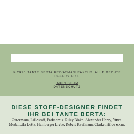
Suchbegriffe
© 2020 TANTE BERTA PRIVATMANUFAKTUR. ALLE RECHTE
RESERVIERT.
NAVIGATION ÜBERSPRINGEN
IMPRESSUM
DATENSCHUTZ
DIESE STOFF-DESIGNER FINDET
IHR BEI TANTE BERTA:
Gütermann, Lillestoff, Farbenmix, Riley Blake, Alexander Henry, Yuwa,
Moda, Lila Lotta, Hamburger Liebe, Robert Kaufmann, Clarke, Hilde u.v.m.