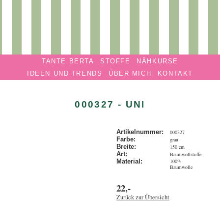
Privatmanufaktur
Navigation überspringen
TANTE
TANTE BERTA
STOFFE
NÄHKURSE
BERTA
IDEEN UND TRENDS
ÜBER MICH
KONTAKT
000327 - UNI
Artikelnummer:
000327
Farbe:
grau
Breite:
150 cm
Art:
Baumwollstoffe
100%
Material:
Baumwolle
22,-
Zurück zur Übersicht