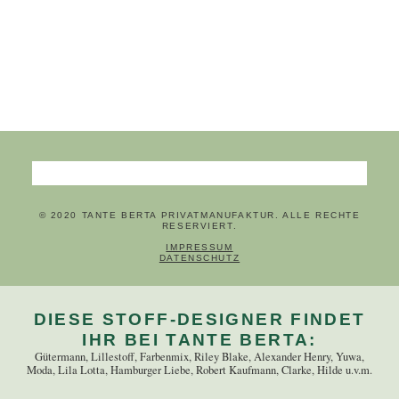
Suchbegriffe
© 2020 TANTE BERTA PRIVATMANUFAKTUR. ALLE RECHTE
RESERVIERT.
NAVIGATION ÜBERSPRINGEN
IMPRESSUM
DATENSCHUTZ
DIESE STOFF-DESIGNER FINDET
IHR BEI TANTE BERTA:
Gütermann, Lillestoff, Farbenmix, Riley Blake, Alexander Henry, Yuwa,
Moda, Lila Lotta, Hamburger Liebe, Robert Kaufmann, Clarke, Hilde u.v.m.