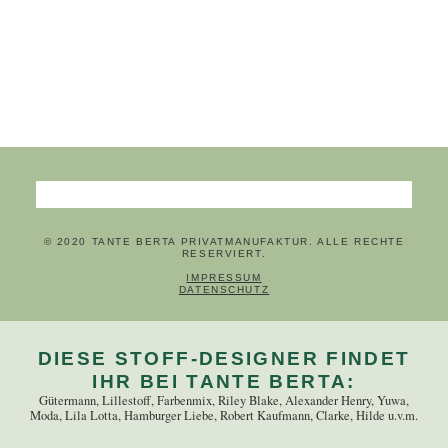
Suchbegriffe
© 2020 TANTE BERTA PRIVATMANUFAKTUR. ALLE RECHTE
RESERVIERT.
NAVIGATION ÜBERSPRINGEN
IMPRESSUM
DATENSCHUTZ
DIESE STOFF-DESIGNER FINDET
IHR BEI TANTE BERTA:
Gütermann, Lillestoff, Farbenmix, Riley Blake, Alexander Henry, Yuwa,
Moda, Lila Lotta, Hamburger Liebe, Robert Kaufmann, Clarke, Hilde u.v.m.