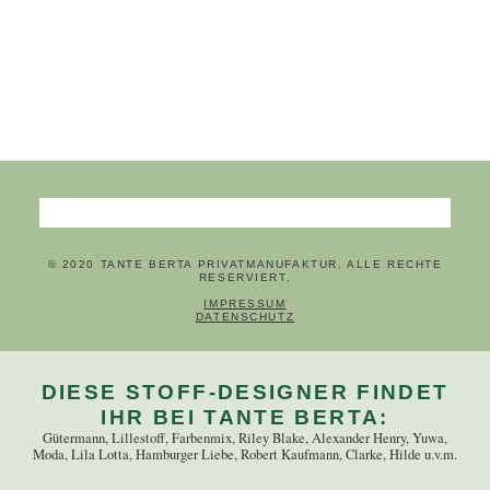
Suchbegriffe
© 2020 TANTE BERTA PRIVATMANUFAKTUR. ALLE RECHTE
RESERVIERT.
NAVIGATION ÜBERSPRINGEN
IMPRESSUM
DATENSCHUTZ
DIESE STOFF-DESIGNER FINDET
IHR BEI TANTE BERTA:
Gütermann, Lillestoff, Farbenmix, Riley Blake, Alexander Henry, Yuwa,
Moda, Lila Lotta, Hamburger Liebe, Robert Kaufmann, Clarke, Hilde u.v.m.