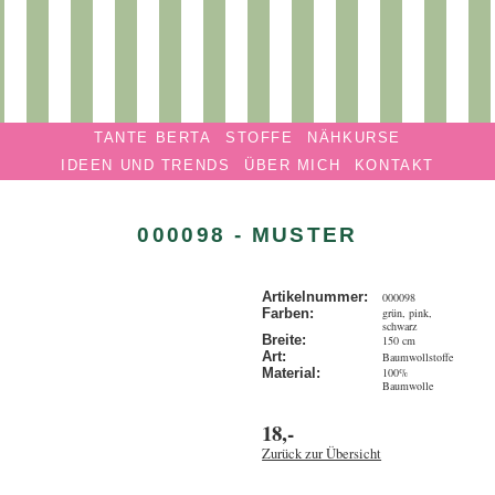
Privatmanufaktur
Navigation überspringen
TANTE
TANTE BERTA
STOFFE
NÄHKURSE
BERTA
IDEEN UND TRENDS
ÜBER MICH
KONTAKT
000098 - MUSTER
Artikelnummer:
000098
grün, pink,
Farben:
schwarz
Breite:
150 cm
Art:
Baumwollstoffe
100%
Material:
Baumwolle
18,-
Zurück zur Übersicht