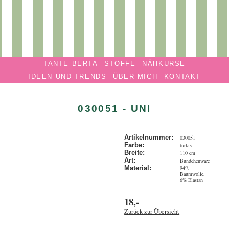
Privatmanufaktur
Navigation überspringen
TANTE
TANTE BERTA
STOFFE
NÄHKURSE
BERTA
IDEEN UND TRENDS
ÜBER MICH
KONTAKT
030051 - UNI
Artikelnummer:
030051
Farbe:
türkis
Breite:
110 cm
Art:
Bündchenware
94%
Material:
Baumwolle,
6% Elastan
18,-
Zurück zur Übersicht