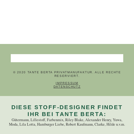
Suchbegriffe
© 2020 TANTE BERTA PRIVATMANUFAKTUR. ALLE RECHTE
RESERVIERT.
NAVIGATION ÜBERSPRINGEN
IMPRESSUM
DATENSCHUTZ
DIESE STOFF-DESIGNER FINDET
IHR BEI TANTE BERTA:
Gütermann, Lillestoff, Farbenmix, Riley Blake, Alexander Henry, Yuwa,
Moda, Lila Lotta, Hamburger Liebe, Robert Kaufmann, Clarke, Hilde u.v.m.