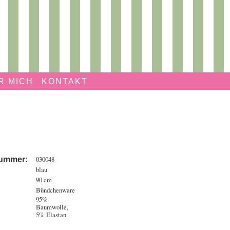
R MICH
KONTAKT
030048
nummer:
blau
90 cm
Bündchenware
95%
:
Baumwolle,
5% Elastan