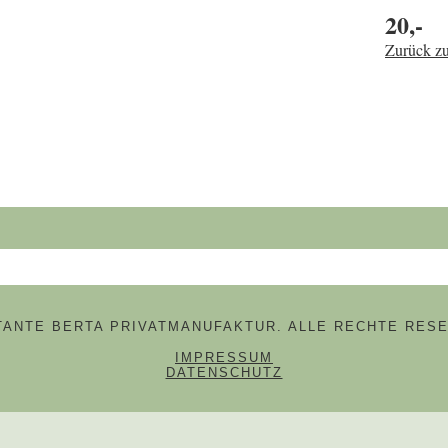
20,-
Zurück zu
hbegriffe
 TANTE BERTA PRIVATMANUFAKTUR. ALLE RECHTE RESE
NAVIGATION ÜBERSPRINGE
IMPRESSUM
DATENSCHUTZ