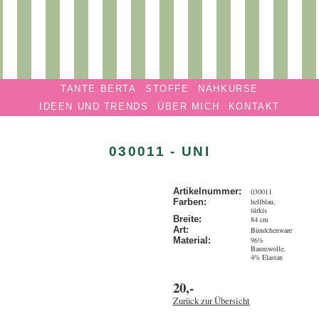
Privatmanufaktur
Navigation überspringen
TANTE
TANTE BERTA
STOFFE
NÄHKURSE
BERTA
IDEEN UND TRENDS
ÜBER MICH
KONTAKT
030011 - UNI
Artikelnummer:
030011
hellblau,
Farben:
türkis
Breite:
84 cm
Art:
Bündchenware
96%
Material:
Baumwolle,
4% Elastan
20,-
Zurück zur Übersicht