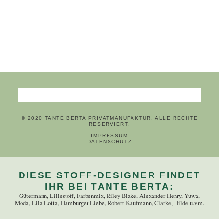
Suchbegriffe
© 2020 TANTE BERTA PRIVATMANUFAKTUR. ALLE RECHTE
RESERVIERT.
NAVIGATION ÜBERSPRINGEN
IMPRESSUM
DATENSCHUTZ
DIESE STOFF-DESIGNER FINDET
IHR BEI TANTE BERTA:
Gütermann, Lillestoff, Farbenmix, Riley Blake, Alexander Henry, Yuwa,
Moda, Lila Lotta, Hamburger Liebe, Robert Kaufmann, Clarke, Hilde u.v.m.