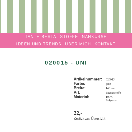
Privatmanufaktur
Navigation überspringen
TANTE
TANTE BERTA
STOFFE
NÄHKURSE
BERTA
IDEEN UND TRENDS
ÜBER MICH
KONTAKT
020015 - UNI
Artikelnummer:
020015
Farbe:
grün
Breite:
140 cm
Art:
Bezugsstoffe
100%
Material:
Polyester
22,-
Zurück zur Übersicht