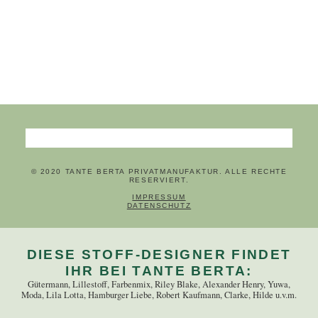
Suchbegriffe
© 2020 TANTE BERTA PRIVATMANUFAKTUR. ALLE RECHTE
RESERVIERT.
NAVIGATION ÜBERSPRINGEN
IMPRESSUM
DATENSCHUTZ
DIESE STOFF-DESIGNER FINDET
IHR BEI TANTE BERTA:
Gütermann, Lillestoff, Farbenmix, Riley Blake, Alexander Henry, Yuwa,
Moda, Lila Lotta, Hamburger Liebe, Robert Kaufmann, Clarke, Hilde u.v.m.