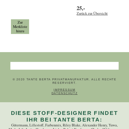
25,-
Zurück zur Übersicht
Zur
Merkliste
hinzu
Suchbegriffe
© 2020 TANTE BERTA PRIVATMANUFAKTUR. ALLE RECHTE
RESERVIERT.
NAVIGATION ÜBERSPRINGEN
IMPRESSUM
DATENSCHUTZ
DIESE STOFF-DESIGNER FINDET
IHR BEI TANTE BERTA:
Gütermann, Lillestoff, Farbenmix, Riley Blake, Alexander Henry, Yuwa,