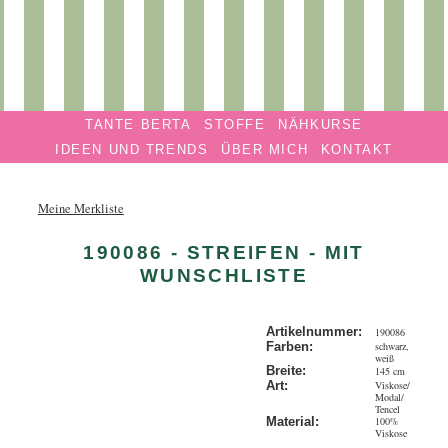
Privatmanufaktur
Navigation überspringen
TANTE
TANTE BERTA
STOFFE
NÄHKURSE
BERTA
IDEEN UND TRENDS
ÜBER MICH
KONTAKT
Meine Merkliste
190086 - STREIFEN - MIT
WUNSCHLISTE
Artikelnummer:
190086
schwarz,
Farben:
weiß
Breite:
145 cm
Viskose/
Art:
Modal/
Tencel
100%
Material:
Viskose