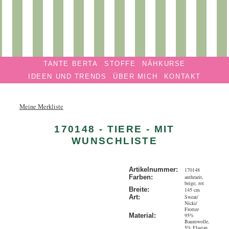
Privatmanufaktur
Navigation überspringen
TANTE
TANTE BERTA
STOFFE
NÄHKURSE
BERTA
IDEEN UND TRENDS
ÜBER MICH
KONTAKT
Meine Merkliste
170148 - TIERE - MIT
WUNSCHLISTE
Artikelnummer:
170148
anthrazit,
Farben:
beige, rot
Breite:
145 cm
Sweat/
Art:
Nicki/
Frottee
95%
Material:
Baumwolle,
5% Elastan