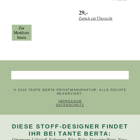
29,-
Zurück zur Übersicht
Zur
Merkliste
hinzu
Suchbegriffe
© 2020 TANTE BERTA PRIVATMANUFAKTUR. ALLE RECHTE
RESERVIERT.
NAVIGATION ÜBERSPRINGEN
IMPRESSUM
DATENSCHUTZ
DIESE STOFF-DESIGNER FINDET
IHR BEI TANTE BERTA:
Gütermann, Lillestoff, Farbenmix, Riley Blake, Alexander Henry, Yuwa,