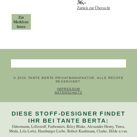
36,-
Zurück zur Übersicht
Zur
Merkliste
hinzu
Suchbegriffe
© 2020 TANTE BERTA PRIVATMANUFAKTUR. ALLE RECHTE
RESERVIERT.
NAVIGATION ÜBERSPRINGEN
IMPRESSUM
DATENSCHUTZ
DIESE STOFF-DESIGNER FINDET
IHR BEI TANTE BERTA:
Gütermann, Lillestoff, Farbenmix, Riley Blake, Alexander Henry, Yuwa,
Moda, Lila Lotta, Hamburger Liebe, Robert Kaufmann, Clarke, Hilde u.v.m.