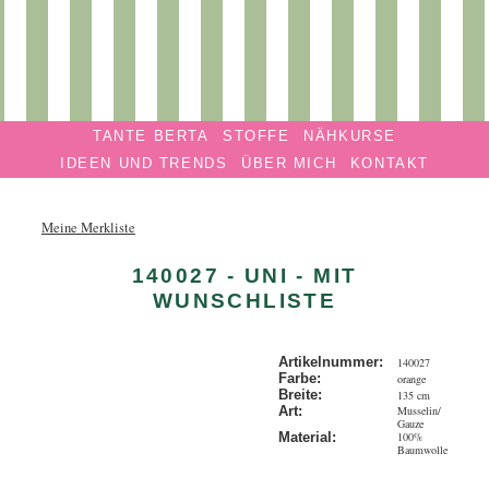
Privatmanufaktur
Navigation überspringen
TANTE
TANTE BERTA
STOFFE
NÄHKURSE
BERTA
IDEEN UND TRENDS
ÜBER MICH
KONTAKT
Meine Merkliste
140027 - UNI - MIT
WUNSCHLISTE
Artikelnummer:
140027
Farbe:
orange
Breite:
135 cm
Musselin/
Art:
Gauze
100%
Material:
Baumwolle