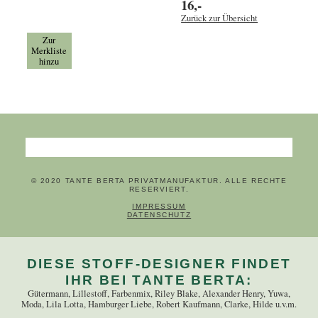
16,-
Zurück zur Übersicht
Zur
Merkliste
hinzu
Suchbegriffe
© 2020 TANTE BERTA PRIVATMANUFAKTUR. ALLE RECHTE
RESERVIERT.
NAVIGATION ÜBERSPRINGEN
IMPRESSUM
DATENSCHUTZ
DIESE STOFF-DESIGNER FINDET
IHR BEI TANTE BERTA:
Gütermann, Lillestoff, Farbenmix, Riley Blake, Alexander Henry, Yuwa,
Moda, Lila Lotta, Hamburger Liebe, Robert Kaufmann, Clarke, Hilde u.v.m.