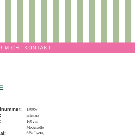
R MICH
KONTAKT
E
130069
elnummer:
schwarz
:
160 cm
:
Modestoffe
68% Lycra,
al: