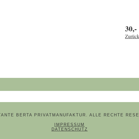
30,-
Zurück
hbegriffe
 TANTE BERTA PRIVATMANUFAKTUR. ALLE RECHTE RESE
NAVIGATION ÜBERSPRINGE
IMPRESSUM
DATENSCHUTZ