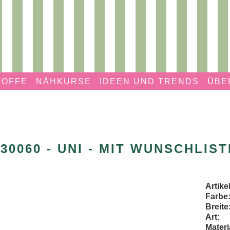
TOFFE
NÄHKURSE
IDEEN UND TRENDS
ÜBE
130060 - UNI - MIT WUNSCHLIST
Artik
Farbe
Breite
Art:
Materi