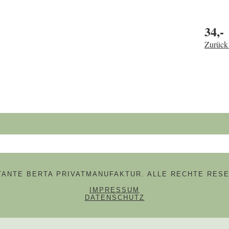
34,-
Zurück 
hbegriffe
 TANTE BERTA PRIVATMANUFAKTUR. ALLE RECHTE RESE
NAVIGATION ÜBERSPRINGE
IMPRESSUM
DATENSCHUTZ