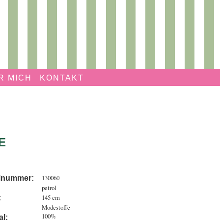
R MICH
KONTAKT
E
130060
elnummer:
petrol
:
145 cm
:
Modestoffe
100%
al: