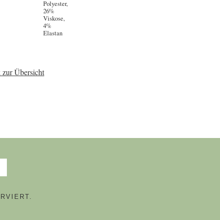
Polyester,
26%
Viskose,
4%
Elastan
 zur Übersicht
RVIERT.
N