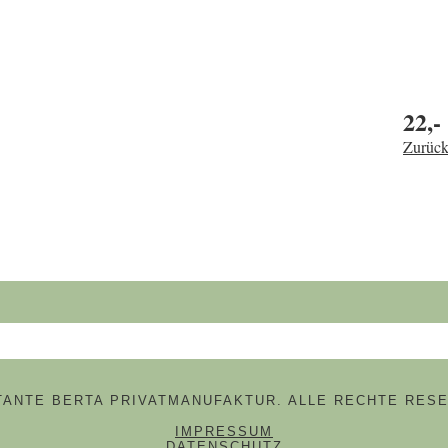
22,-
Zurück
hbegriffe
 TANTE BERTA PRIVATMANUFAKTUR. ALLE RECHTE RESE
NAVIGATION ÜBERSPRINGE
IMPRESSUM
DATENSCHUTZ