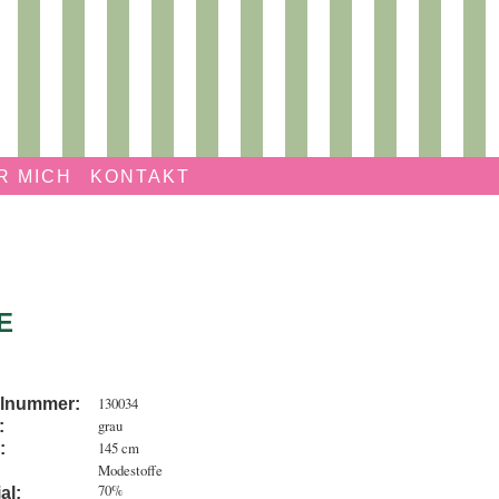
R MICH
KONTAKT
E
130034
elnummer:
grau
:
145 cm
:
Modestoffe
70%
al: