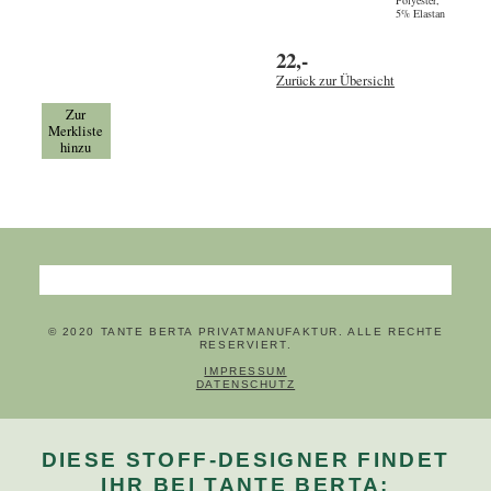
5% Elastan
22,-
Zurück zur Übersicht
Zur
Merkliste
hinzu
Suchbegriffe
© 2020 TANTE BERTA PRIVATMANUFAKTUR. ALLE RECHTE
RESERVIERT.
NAVIGATION ÜBERSPRINGEN
IMPRESSUM
DATENSCHUTZ
DIESE STOFF-DESIGNER FINDET
IHR BEI TANTE BERTA: