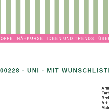
TOFFE
NÄHKURSE
IDEEN UND TRENDS
ÜBE
100228 - UNI - MIT WUNSCHLIST
Art
Far
Brei
Art:
Mate