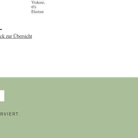
Viskose,
6%
Elastan
-
ck zur Übersicht
RVIERT.
N