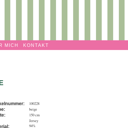
R MICH
KONTAKT
E
100228
ikelnummer:
beige
be:
150 cm
te:
Jersey
94%
rial: