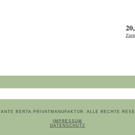
20,
Zurü
hbegriffe
 TANTE BERTA PRIVATMANUFAKTUR. ALLE RECHTE RESE
NAVIGATION ÜBERSPRINGE
IMPRESSUM
DATENSCHUTZ