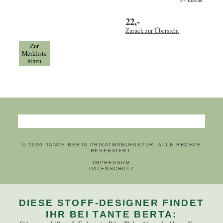
22,-
Zurück zur Übersicht
Zur
Merkliste
hinzu
Suchbegriffe
© 2020 TANTE BERTA PRIVATMANUFAKTUR. ALLE RECHTE
RESERVIERT.
NAVIGATION ÜBERSPRINGEN
IMPRESSUM
DATENSCHUTZ
DIESE STOFF-DESIGNER FINDET
IHR BEI TANTE BERTA: