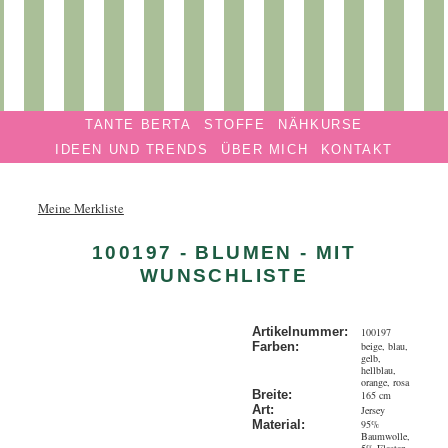
Privatmanufaktur
Navigation überspringen
TANTE
TANTE BERTA
STOFFE
NÄHKURSE
BERTA
IDEEN UND TRENDS
ÜBER MICH
KONTAKT
Meine Merkliste
100197 - BLUMEN - MIT
WUNSCHLISTE
Artikelnummer:
100197
beige, blau,
Farben:
gelb,
hellblau,
orange, rosa
Breite:
165 cm
Art:
Jersey
95%
Material:
Baumwolle,
5% Elastan