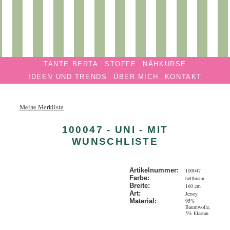
Privatmanufaktur
Navigation überspringen
TANTE
TANTE BERTA
STOFFE
NÄHKURSE
BERTA
IDEEN UND TRENDS
ÜBER MICH
KONTAKT
Meine Merkliste
100047 - UNI - MIT
WUNSCHLISTE
Artikelnummer:
100047
Farbe:
hellbraun
Breite:
160 cm
Art:
Jersey
95%
Material:
Baumwolle,
5% Elastan