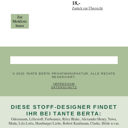
18,-
Zurück zur Übersicht
Zur
Merkliste
hinzu
Suchbegriffe
© 2020 TANTE BERTA PRIVATMANUFAKTUR. ALLE RECHTE
RESERVIERT.
NAVIGATION ÜBERSPRINGEN
IMPRESSUM
DATENSCHUTZ
DIESE STOFF-DESIGNER FINDET
IHR BEI TANTE BERTA:
Gütermann, Lillestoff, Farbenmix, Riley Blake, Alexander Henry, Yuwa,
Moda, Lila Lotta, Hamburger Liebe, Robert Kaufmann, Clarke, Hilde u.v.m.