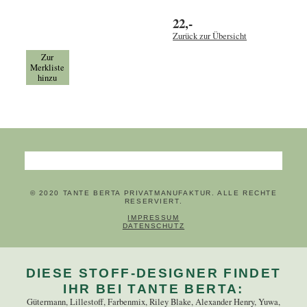
22,-
Zurück zur Übersicht
Zur
Merkliste
hinzu
Suchbegriffe
© 2020 TANTE BERTA PRIVATMANUFAKTUR. ALLE RECHTE
RESERVIERT.
NAVIGATION ÜBERSPRINGEN
IMPRESSUM
DATENSCHUTZ
DIESE STOFF-DESIGNER FINDET
IHR BEI TANTE BERTA:
Gütermann, Lillestoff, Farbenmix, Riley Blake, Alexander Henry, Yuwa,