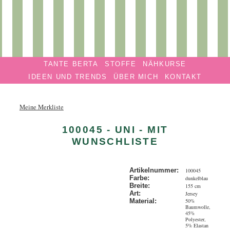
Privatmanufaktur
Navigation überspringen
TANTE
TANTE BERTA
STOFFE
NÄHKURSE
BERTA
IDEEN UND TRENDS
ÜBER MICH
KONTAKT
Meine Merkliste
100045 - UNI - MIT
WUNSCHLISTE
Artikelnummer:
100045
Farbe:
dunkelblau
Breite:
155 cm
Art:
Jersey
50%
Material:
Baumwolle,
45%
Polyester,
5% Elastan