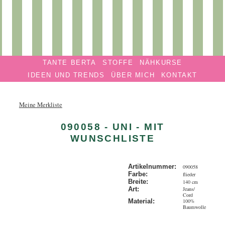
Privatmanufaktur
Navigation überspringen
TANTE
TANTE BERTA
STOFFE
NÄHKURSE
BERTA
IDEEN UND TRENDS
ÜBER MICH
KONTAKT
Meine Merkliste
090058 - UNI - MIT
WUNSCHLISTE
Artikelnummer:
090058
Farbe:
flieder
Breite:
140 cm
Jeans/
Art:
Cord
100%
Material:
Baumwolle