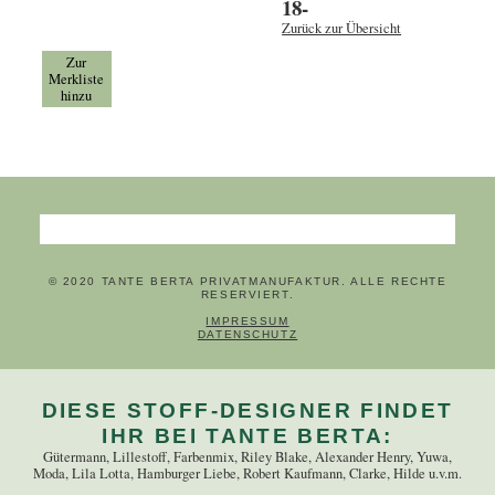
18-
Zurück zur Übersicht
Zur
Merkliste
hinzu
Suchbegriffe
© 2020 TANTE BERTA PRIVATMANUFAKTUR. ALLE RECHTE
RESERVIERT.
NAVIGATION ÜBERSPRINGEN
IMPRESSUM
DATENSCHUTZ
DIESE STOFF-DESIGNER FINDET
IHR BEI TANTE BERTA:
Gütermann, Lillestoff, Farbenmix, Riley Blake, Alexander Henry, Yuwa,
Moda, Lila Lotta, Hamburger Liebe, Robert Kaufmann, Clarke, Hilde u.v.m.