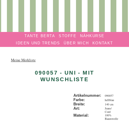
Privatmanufaktur
Navigation überspringen
TANTE
TANTE BERTA
STOFFE
NÄHKURSE
BERTA
IDEEN UND TRENDS
ÜBER MICH
KONTAKT
Meine Merkliste
090057 - UNI - MIT
WUNSCHLISTE
Artikelnummer:
090057
Farbe:
hellblau
Breite:
140 cm
Jeans/
Art:
Cord
100%
Material:
Baumwolle