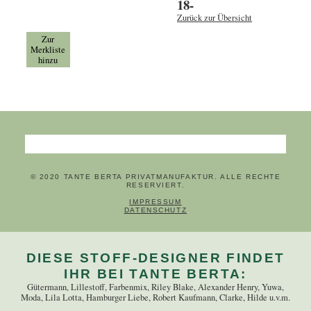
18-
Zurück zur Übersicht
Zur
Merkliste
hinzu
Suchbegriffe
© 2020 TANTE BERTA PRIVATMANUFAKTUR. ALLE RECHTE
RESERVIERT.
NAVIGATION ÜBERSPRINGEN
IMPRESSUM
DATENSCHUTZ
DIESE STOFF-DESIGNER FINDET
IHR BEI TANTE BERTA:
Gütermann, Lillestoff, Farbenmix, Riley Blake, Alexander Henry, Yuwa,
Moda, Lila Lotta, Hamburger Liebe, Robert Kaufmann, Clarke, Hilde u.v.m.