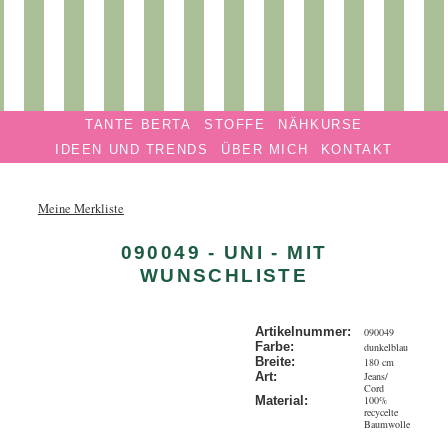
Privatmanufaktur
Navigation überspringen
TANTE
TANTE BERTA
STOFFE
NÄHKURSE
BERTA
IDEEN UND TRENDS
ÜBER MICH
KONTAKT
Meine Merkliste
090049 - UNI - MIT
WUNSCHLISTE
Artikelnummer:
090049
Farbe:
dunkelblau
Breite:
180 cm
Jeans/
Art:
Cord
100%
Material:
recycelte
Baumwolle