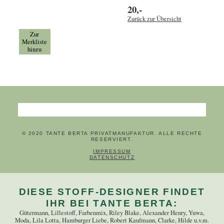
20,-
Zurück zur Übersicht
Zur
Merkliste
hinzu
Suchbegriffe
© 2020 TANTE BERTA PRIVATMANUFAKTUR. ALLE RECHTE
RESERVIERT.
NAVIGATION ÜBERSPRINGEN
IMPRESSUM
DATENSCHUTZ
DIESE STOFF-DESIGNER FINDET
IHR BEI TANTE BERTA:
Gütermann, Lillestoff, Farbenmix, Riley Blake, Alexander Henry, Yuwa,
Moda, Lila Lotta, Hamburger Liebe, Robert Kaufmann, Clarke, Hilde u.v.m.