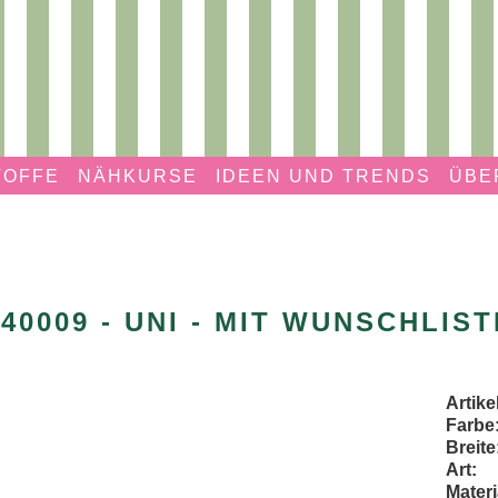
TOFFE
NÄHKURSE
IDEEN UND TRENDS
ÜBE
040009 - UNI - MIT WUNSCHLIST
Artik
Farbe
Breite
Art:
Materi