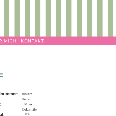
R MICH
KONTAKT
E
040009
elnummer:
flieder
:
140 cm
:
Dekostoffe
100%
al: