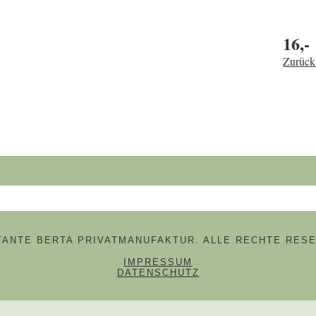
16,-
Zurück
hbegriffe
 TANTE BERTA PRIVATMANUFAKTUR. ALLE RECHTE RESE
NAVIGATION ÜBERSPRINGE
IMPRESSUM
DATENSCHUTZ