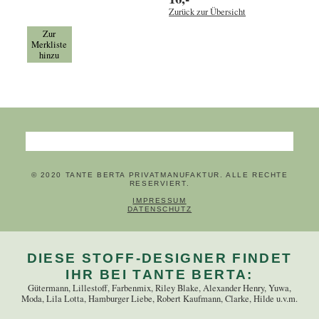
Zurück zur Übersicht
Zur
Merkliste
hinzu
Suchbegriffe
© 2020 TANTE BERTA PRIVATMANUFAKTUR. ALLE RECHTE
RESERVIERT.
NAVIGATION ÜBERSPRINGEN
IMPRESSUM
DATENSCHUTZ
DIESE STOFF-DESIGNER FINDET
IHR BEI TANTE BERTA:
Gütermann, Lillestoff, Farbenmix, Riley Blake, Alexander Henry, Yuwa,
Moda, Lila Lotta, Hamburger Liebe, Robert Kaufmann, Clarke, Hilde u.v.m.