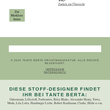
Zurück zur Übersicht
Zur
Merkliste
hinzu
Suchbegriffe
© 2020 TANTE BERTA PRIVATMANUFAKTUR. ALLE RECHTE
RESERVIERT.
NAVIGATION ÜBERSPRINGEN
IMPRESSUM
DATENSCHUTZ
DIESE STOFF-DESIGNER FINDET
IHR BEI TANTE BERTA:
Gütermann, Lillestoff, Farbenmix, Riley Blake, Alexander Henry, Yuwa,
Moda, Lila Lotta, Hamburger Liebe, Robert Kaufmann, Clarke, Hilde u.v.m.