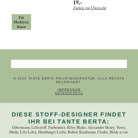
19,-
Zurück zur Übersicht
Zur
Merkliste
hinzu
Suchbegriffe
© 2020 TANTE BERTA PRIVATMANUFAKTUR. ALLE RECHTE
RESERVIERT.
NAVIGATION ÜBERSPRINGEN
IMPRESSUM
DATENSCHUTZ
DIESE STOFF-DESIGNER FINDET
IHR BEI TANTE BERTA:
Gütermann, Lillestoff, Farbenmix, Riley Blake, Alexander Henry, Yuwa,
Moda, Lila Lotta, Hamburger Liebe, Robert Kaufmann, Clarke, Hilde u.v.m.