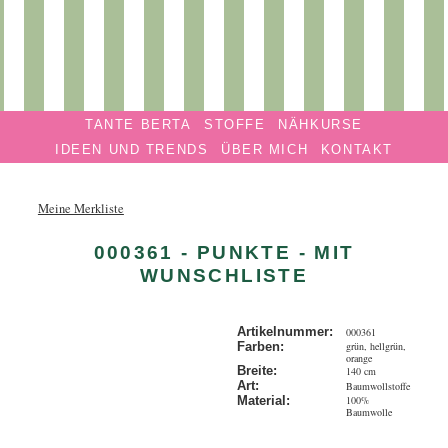
Privatmanufaktur
Navigation überspringen
TANTE
TANTE BERTA
STOFFE
NÄHKURSE
BERTA
IDEEN UND TRENDS
ÜBER MICH
KONTAKT
Meine Merkliste
000361 - PUNKTE - MIT
WUNSCHLISTE
Artikelnummer:
000361
grün, hellgrün,
Farben:
orange
Breite:
140 cm
Art:
Baumwollstoffe
100%
Material:
Baumwolle