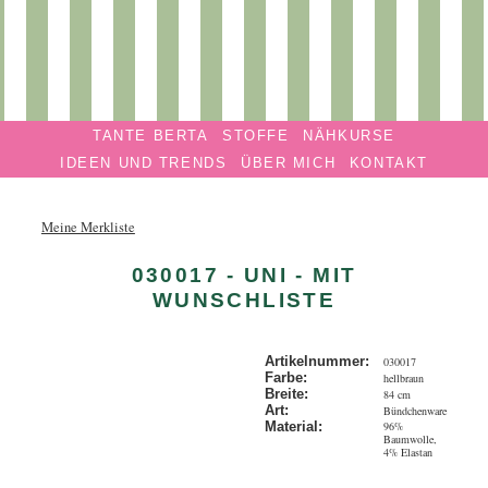
Privatmanufaktur
Navigation überspringen
TANTE
TANTE BERTA
STOFFE
NÄHKURSE
BERTA
IDEEN UND TRENDS
ÜBER MICH
KONTAKT
Meine Merkliste
030017 - UNI - MIT
WUNSCHLISTE
Artikelnummer:
030017
Farbe:
hellbraun
Breite:
84 cm
Art:
Bündchenware
96%
Material:
Baumwolle,
4% Elastan