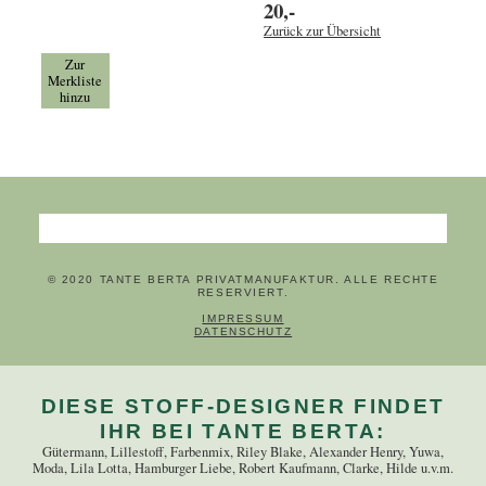
20,-
Zurück zur Übersicht
Zur
Merkliste
hinzu
Suchbegriffe
© 2020 TANTE BERTA PRIVATMANUFAKTUR. ALLE RECHTE
RESERVIERT.
NAVIGATION ÜBERSPRINGEN
IMPRESSUM
DATENSCHUTZ
DIESE STOFF-DESIGNER FINDET
IHR BEI TANTE BERTA:
Gütermann, Lillestoff, Farbenmix, Riley Blake, Alexander Henry, Yuwa,
Moda, Lila Lotta, Hamburger Liebe, Robert Kaufmann, Clarke, Hilde u.v.m.