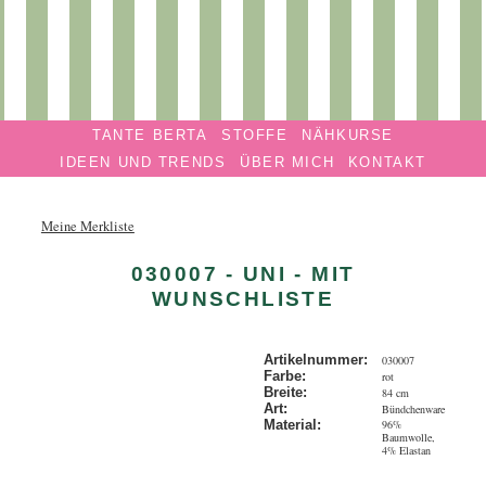
Privatmanufaktur
Navigation überspringen
TANTE
TANTE BERTA
STOFFE
NÄHKURSE
BERTA
IDEEN UND TRENDS
ÜBER MICH
KONTAKT
Meine Merkliste
030007 - UNI - MIT
WUNSCHLISTE
Artikelnummer:
030007
Farbe:
rot
Breite:
84 cm
Art:
Bündchenware
96%
Material:
Baumwolle,
4% Elastan