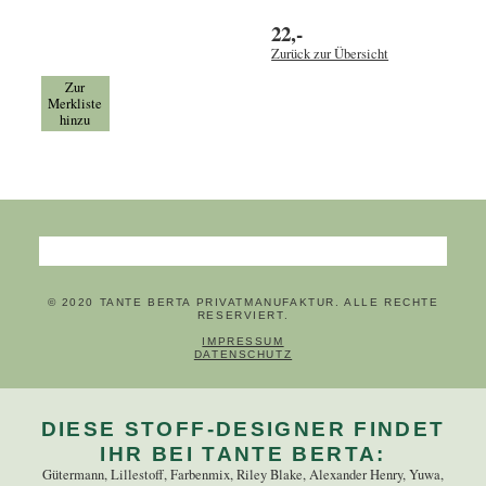
22,-
Zurück zur Übersicht
Zur
Merkliste
hinzu
Suchbegriffe
© 2020 TANTE BERTA PRIVATMANUFAKTUR. ALLE RECHTE
RESERVIERT.
NAVIGATION ÜBERSPRINGEN
IMPRESSUM
DATENSCHUTZ
DIESE STOFF-DESIGNER FINDET
IHR BEI TANTE BERTA:
Gütermann, Lillestoff, Farbenmix, Riley Blake, Alexander Henry, Yuwa,