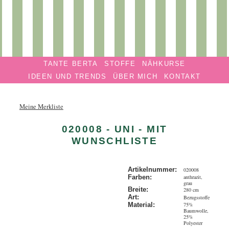
Privatmanufaktur
Navigation überspringen
TANTE
TANTE BERTA
STOFFE
NÄHKURSE
BERTA
IDEEN UND TRENDS
ÜBER MICH
KONTAKT
Meine Merkliste
020008 - UNI - MIT
WUNSCHLISTE
Artikelnummer:
020008
anthrazit,
Farben:
grau
Breite:
280 cm
Art:
Bezugsstoffe
75%
Material:
Baumwolle,
25%
Polyester