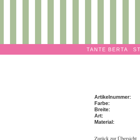
Navigation überspringen
Privatmanufaktur
TANTE
TANTE BERTA
S
BERTA
Artikelnummer:
Farbe:
Breite:
Art:
Material:
Zurück zur Übersicht