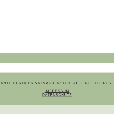
hbegriffe
 TANTE BERTA PRIVATMANUFAKTUR. ALLE RECHTE RESE
NAVIGATION ÜBERSPRINGE
IMPRESSUM
DATENSCHUTZ