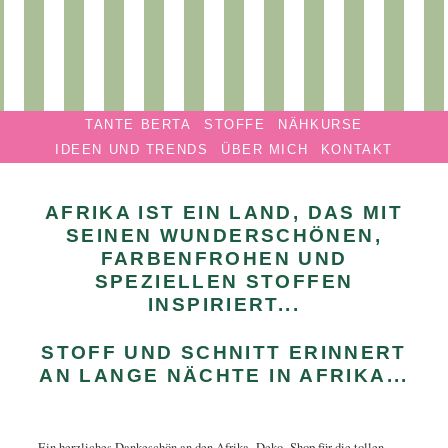
Privatmanufaktur
Navigation überspringen
TANTE
TANTE BERTA
STOFFE
NÄHKURSE
BERTA
IDEEN UND TRENDS
ÜBER MICH
KONTAKT
AFRIKA IST EIN LAND, DAS MIT
SEINEN WUNDERSCHÖNEN,
FARBENFROHEN UND
SPEZIELLEN STOFFEN
INSPIRIERT...
STOFF UND SCHNITT ERINNERT
AN LANGE NÄCHTE IN AFRIKA...
Ein herzliches Dankeschön an den Afrika- Deko- Shop für die tollen