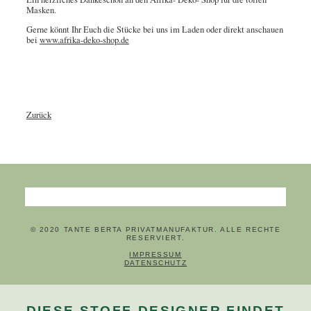
Masken.
Gerne könnt Ihr Euch die Stücke bei uns im Laden oder direkt anschauen
bei
www.afrika-deko-shop.de
Zurück
Suchbegriffe
© 2020 TANTE BERTA PRIVATMANUFAKTUR. ALLE RECHTE
RESERVIERT.
NAVIGATION ÜBERSPRINGEN
IMPRESSUM
DATENSCHUTZ
DIESE STOFF-DESIGNER FINDET